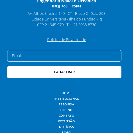
Engenharia Naval e Oceânica
UFRJ| POLI | COPPE
Av. Athos Silveira, 149 - CT - Bloco C - Sala 203
Cidade Universitária - Ilha do Fundão - RJ
CEP 21.945-970 - Tel.:21 3938-8730
Política de Privacidade
EMAIL
HOME
INSTITUCIONAL
PESQUISA
ENSINO
CONTATO
EXTENSÃO
NOTÍCIAS
LOGO