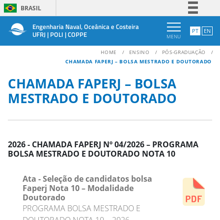
BRASIL
Simplifique!
Engenharia Naval, Oceânica e Costeira
PT
EN
UFRJ | POLI | COPPE
MENU
Comunica BR
HOME
ENSINO
PÓS-GRADUAÇÃO
Participe
CHAMADA FAPERJ – BOLSA MESTRADO E DOUTORADO
Acesso à informação
CHAMADA FAPERJ – BOLSA
Legislação
MESTRADO E DOUTORADO
Canais
2026 - CHAMADA FAPERJ Nº 04/2026 – PROGRAMA
BOLSA MESTRADO E DOUTORADO NOTA 10
Ata - Seleção de candidatos bolsa
Faperj Nota 10 – Modalidade
Doutorado
PROGRAMA BOLSA MESTRADO E
DOUTORADO NOTA 10 – 2026