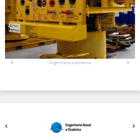
‹
›
Engenharia submarina