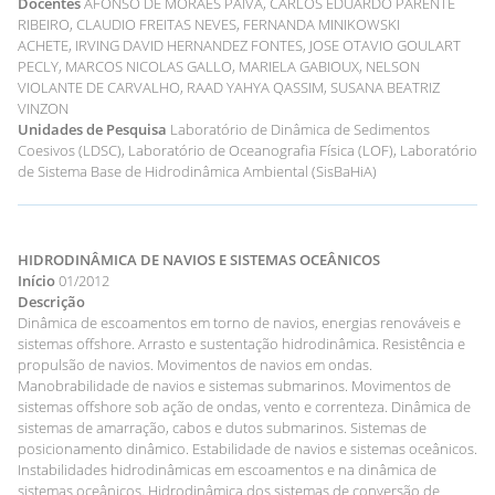
Docentes
AFONSO DE MORAES PAIVA, CARLOS EDUARDO PARENTE
RIBEIRO, CLAUDIO FREITAS NEVES, FERNANDA MINIKOWSKI
ACHETE, IRVING DAVID HERNANDEZ FONTES, JOSE OTAVIO GOULART
PECLY, MARCOS NICOLAS GALLO, MARIELA GABIOUX, NELSON
VIOLANTE DE CARVALHO, RAAD YAHYA QASSIM, SUSANA BEATRIZ
VINZON
Unidades de Pesquisa
Laboratório de Dinâmica de Sedimentos
Coesivos (LDSC), Laboratório de Oceanografia Física (LOF), Laboratório
de Sistema Base de Hidrodinâmica Ambiental (SisBaHiA)
HIDRODINÂMICA DE NAVIOS E SISTEMAS OCEÂNICOS
Início
01/2012
Descrição
Dinâmica de escoamentos em torno de navios, energias renováveis e
sistemas offshore. Arrasto e sustentação hidrodinâmica. Resistência e
propulsão de navios. Movimentos de navios em ondas.
Manobrabilidade de navios e sistemas submarinos. Movimentos de
sistemas offshore sob ação de ondas, vento e correnteza. Dinâmica de
sistemas de amarração, cabos e dutos submarinos. Sistemas de
posicionamento dinâmico. Estabilidade de navios e sistemas oceânicos.
Instabilidades hidrodinâmicas em escoamentos e na dinâmica de
sistemas oceânicos. Hidrodinâmica dos sistemas de conversão de