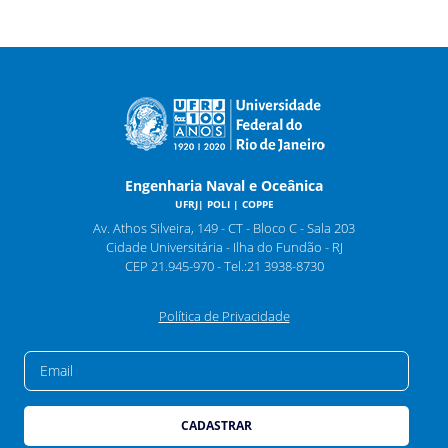
Engenharia Naval e Oceânica
UFRJ| POLI | COPPE
Av. Athos Silveira, 149 - CT - Bloco C - Sala 203
Cidade Universitária - Ilha do Fundão - RJ
CEP 21.945-970 - Tel.:21 3938-8730
Política de Privacidade
EMAIL