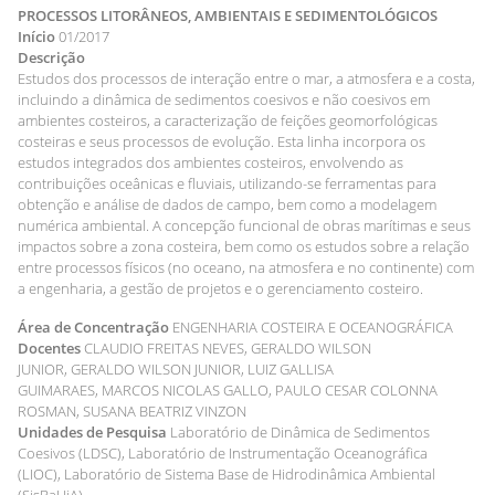
PROCESSOS LITORÂNEOS, AMBIENTAIS E SEDIMENTOLÓGICOS
Início
01/2017
Descrição
Estudos dos processos de interação entre o mar, a atmosfera e a costa,
incluindo a dinâmica de sedimentos coesivos e não coesivos em
ambientes costeiros, a caracterização de feições geomorfológicas
costeiras e seus processos de evolução. Esta linha incorpora os
estudos integrados dos ambientes costeiros, envolvendo as
contribuições oceânicas e fluviais, utilizando-se ferramentas para
obtenção e análise de dados de campo, bem como a modelagem
numérica ambiental. A concepção funcional de obras marítimas e seus
impactos sobre a zona costeira, bem como os estudos sobre a relação
entre processos físicos (no oceano, na atmosfera e no continente) com
a engenharia, a gestão de projetos e o gerenciamento costeiro.
Área de Concentração
ENGENHARIA COSTEIRA E OCEANOGRÁFICA
Docentes
CLAUDIO FREITAS NEVES, GERALDO WILSON
JUNIOR, GERALDO WILSON JUNIOR, LUIZ GALLISA
GUIMARAES, MARCOS NICOLAS GALLO, PAULO CESAR COLONNA
ROSMAN, SUSANA BEATRIZ VINZON
Unidades de Pesquisa
Laboratório de Dinâmica de Sedimentos
Coesivos (LDSC), Laboratório de Instrumentação Oceanográfica
(LIOC), Laboratório de Sistema Base de Hidrodinâmica Ambiental
(SisBaHiA)