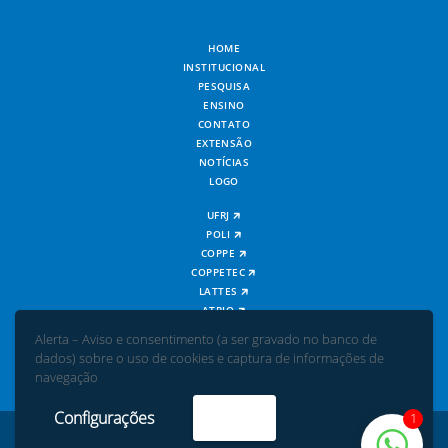
HOME
INSTITUCIONAL
PESQUISA
ENSINO
CONTATO
EXTENSÃO
NOTÍCIAS
LOGO
UFRJ
POLI
COPPE
COPPETEC
LATTES
ATRIO
WEBMAIL
Alerta – Aviso e consentimento (a ser gravado no banco de
dados) sobre o uso de cookies e captura de informações de
navegação
Configurações
Aceito
1
© Todos os direitos reservados - UFRJ | POLI | COPPE