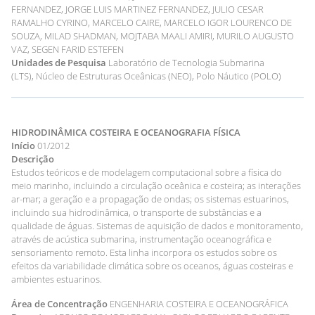
FERNANDEZ, JORGE LUIS MARTINEZ FERNANDEZ, JULIO CESAR
RAMALHO CYRINO, MARCELO CAIRE, MARCELO IGOR LOURENCO DE
SOUZA, MILAD SHADMAN, MOJTABA MAALI AMIRI, MURILO AUGUSTO
VAZ, SEGEN FARID ESTEFEN
Unidades de Pesquisa
Laboratório de Tecnologia Submarina
(LTS), Núcleo de Estruturas Oceânicas (NEO), Polo Náutico (POLO)
HIDRODINÂMICA COSTEIRA E OCEANOGRAFIA FÍSICA
Início
01/2012
Descrição
Estudos teóricos e de modelagem computacional sobre a física do
meio marinho, incluindo a circulação oceânica e costeira; as interações
ar-mar; a geração e a propagação de ondas; os sistemas estuarinos,
incluindo sua hidrodinâmica, o transporte de substâncias e a
qualidade de águas. Sistemas de aquisição de dados e monitoramento,
através de acústica submarina, instrumentação oceanográfica e
sensoriamento remoto. Esta linha incorpora os estudos sobre os
efeitos da variabilidade climática sobre os oceanos, águas costeiras e
ambientes estuarinos.
Área de Concentração
ENGENHARIA COSTEIRA E OCEANOGRÁFICA