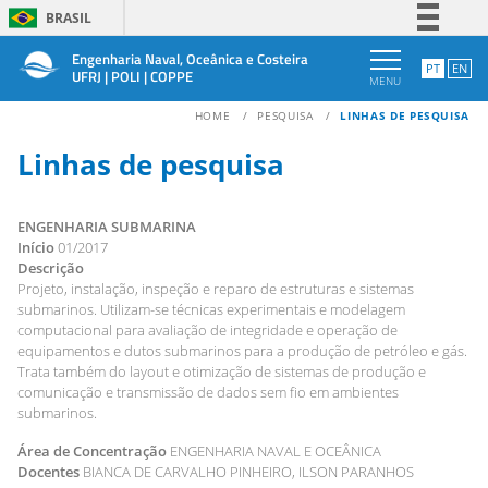
BRASIL
Simplifique!
Engenharia Naval, Oceânica e Costeira
PT
EN
UFRJ | POLI | COPPE
MENU
Comunica BR
HOME
PESQUISA
LINHAS DE PESQUISA
Participe
Acesso à informação
Linhas de pesquisa
Legislação
Canais
ENGENHARIA SUBMARINA
Início
01/2017
Descrição
Projeto, instalação, inspeção e reparo de estruturas e sistemas
submarinos. Utilizam-se técnicas experimentais e modelagem
computacional para avaliação de integridade e operação de
equipamentos e dutos submarinos para a produção de petróleo e gás.
Trata também do layout e otimização de sistemas de produção e
comunicação e transmissão de dados sem fio em ambientes
submarinos.
Área de Concentração
ENGENHARIA NAVAL E OCEÂNICA
Docentes
BIANCA DE CARVALHO PINHEIRO, ILSON PARANHOS