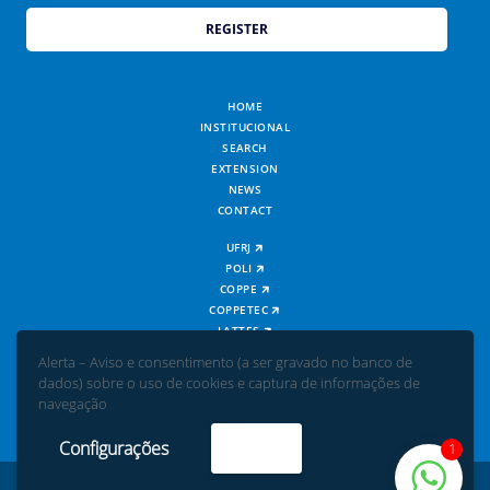
HOME
INSTITUCIONAL
SEARCH
EXTENSION
NEWS
CONTACT
UFRJ
POLI
COPPE
COPPETEC
LATTES
ATRIO
Alerta – Aviso e consentimento (a ser gravado no banco de
WEBMAIL
dados) sobre o uso de cookies e captura de informações de
navegação
Configurações
Aceito
1
© All rights reserved - UFRJ | POLI | COPPE