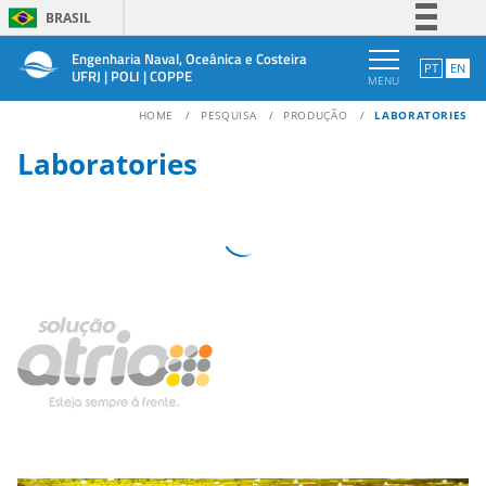
BRASIL
Simplifique!
Engenharia Naval, Oceânica e Costeira
PT
EN
UFRJ | POLI | COPPE
MENU
Comunica BR
HOME
PESQUISA
PRODUÇÃO
LABORATORIES
Participe
Acesso à informação
Laboratories
Legislação
Canais