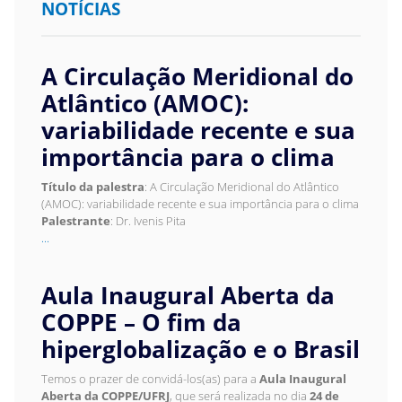
NOTÍCIAS
A Circulação Meridional do
Atlântico (AMOC):
variabilidade recente e sua
importância para o clima
Título da palestra
: A Circulação Meridional do Atlântico
(AMOC): variabilidade recente e sua importância para o clima
Palestrante
: Dr. Ivenis Pita
...
Aula Inaugural Aberta da
COPPE – O fim da
hiperglobalização e o Brasil
Temos o prazer de convidá-los(as) para a
Aula Inaugural
Aberta da COPPE/UFRJ
, que será realizada no dia
24 de