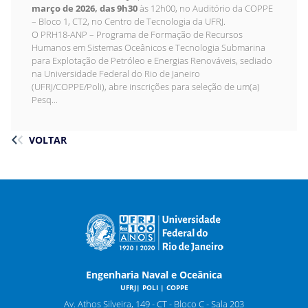
março de 2026, das 9h30
às 12h00, no Auditório da COPPE
– Bloco 1, CT2, no Centro de Tecnologia da UFRJ.
O PRH18-ANP – Programa de Formação de Recursos
Humanos em Sistemas Oceânicos e Tecnologia Submarina
para Explotação de Petróleo e Energias Renováveis, sediado
na Universidade Federal do Rio de Janeiro
(UFRJ/COPPE/Poli), abre inscrições para seleção de um(a)
Pesq...
VOLTAR
Engenharia Naval e Oceânica
UFRJ| POLI | COPPE
Av. Athos Silveira, 149 - CT - Bloco C - Sala 203